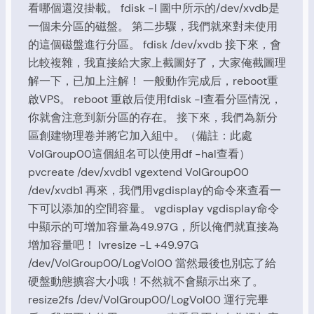
看哪個還沒掛載。 fdisk -l 圖中所示的/dev/xvdb是
一個未分區的磁盤。 第二步驟，我們就來對未使用
的這個磁盤進行分區。 fdisk /dev/xvdb 接下來，會
比較複雜，我直接給大家上截圖好了，大家俺截圖理
解一下，已加上注解！ 一般動作完成后，reboot重
啟VPS。 reboot 重啟后使用fdisk -l查看分區情況，
你就會注意到新分區的存在。 接下來，我們為新分
區創建物理卷并將它加入組中。（備註：此處
VolGroup00這個組名可以使用df -hal查看）
pvcreate /dev/xvdb1 vgextend VolGroup00
/dev/xvdb1 再來，我們用vgdisplay的命令來查看一
下可以添加的空間容量。 vgdisplay vgdisplay命令
中顯示的可增加容量為49.97G，所以俺們就直接為
增加容量吧！ lvresize -L +49.97G
/dev/VolGroup00/LogVol00 當然最後也別忘了給
硬盤動態擴容大小哦！不然就不會顯示出來了。
resize2fs /dev/VolGroup00/LogVol00 運行完畢