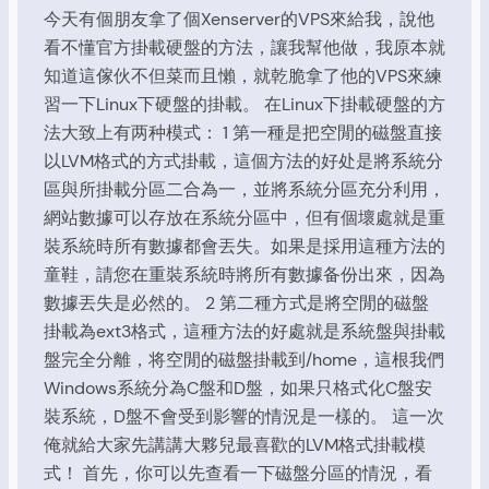
今天有個朋友拿了個Xenserver的VPS來給我，說他
看不懂官方掛載硬盤的方法，讓我幫他做，我原本就
知道這傢伙不但菜而且懶，就乾脆拿了他的VPS來練
習一下Linux下硬盤的掛載。 在Linux下掛載硬盤的方
法大致上有两种模式： 1 第一種是把空閒的磁盤直接
以LVM格式的方式掛載，這個方法的好处是將系統分
區與所掛載分區二合為一，並將系統分區充分利用，
網站數據可以存放在系統分區中，但有個壞處就是重
裝系統時所有數據都會丟失。如果是採用這種方法的
童鞋，請您在重裝系統時將所有數據备份出來，因為
數據丟失是必然的。 2 第二種方式是將空閒的磁盤
掛載為ext3格式，這種方法的好處就是系統盤與掛載
盤完全分離，将空閒的磁盤掛載到/home，這根我們
Windows系統分為C盤和D盤，如果只格式化C盤安
裝系統，D盤不會受到影響的情況是一樣的。 這一次
俺就給大家先講講大夥兒最喜歡的LVM格式掛載模
式！ 首先，你可以先查看一下磁盤分區的情況，看