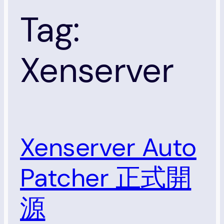
Tag:
Xenserver
Xenserver Auto
Patcher 正式開
源