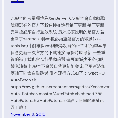
此腳本的考量環境為XenServer 6.5 腳本會自動抓取
我篩選好的官方下載連接並進行補丁更新 補丁更新
完畢後必須自行重啟系統 另外必須說明的是官方若
更新了xentools 則vm也必須重裝官方的驅動(xs-
tools.iso)才能確保vm關機等功能的正常 我的腳本每
日會更新一次官方的下載連接 確保時時最新 一些重
複的補丁我也會進行手動篩選 盡可能減少不必須的
帶寬浪費 此腳本不會與自帶更新衝突 若已更新過相
應補丁則會自動跳過 腳本運行方式如下： wget -O
AutoPatch.sh
https://raw.githubusercontent.com/gidcs/Xenserver-
Auto-Patcher/master/AutoPatch.sh chmod 755
AutoPatch.sh ./AutoPatch.sh 備註：附圖的網址已
經下線了
November 6, 2015