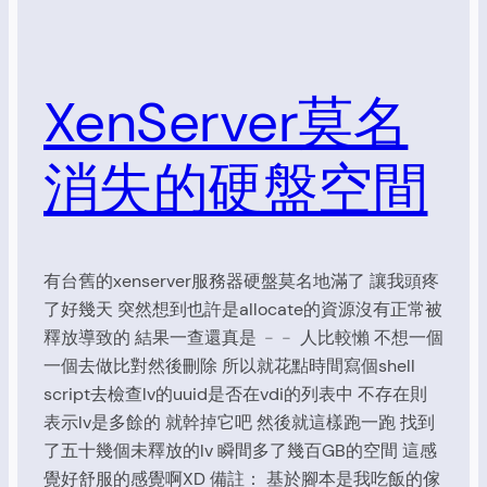
XenServer莫名
消失的硬盤空間
有台舊的xenserver服務器硬盤莫名地滿了 讓我頭疼
了好幾天 突然想到也許是allocate的資源沒有正常被
釋放導致的 結果一查還真是 ﹣﹣ 人比較懶 不想一個
一個去做比對然後刪除 所以就花點時間寫個shell
script去檢查lv的uuid是否在vdi的列表中 不存在則
表示lv是多餘的 就幹掉它吧 然後就這樣跑一跑 找到
了五十幾個未釋放的lv 瞬間多了幾百GB的空間 這感
覺好舒服的感覺啊XD 備註： 基於腳本是我吃飯的傢