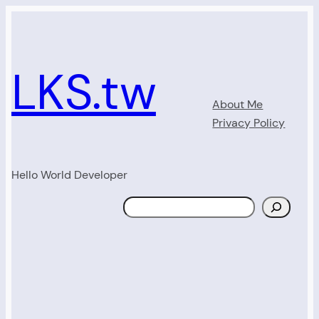
Skip
to
content
LKS.tw
About Me
Privacy Policy
Hello World Developer
Search