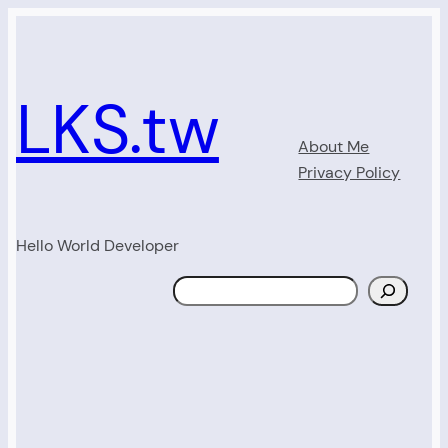
Skip
to
content
LKS.tw
About Me
Privacy Policy
Hello World Developer
Search