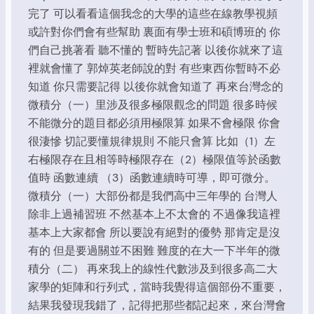
完了 可以看看這個我念的大學的這些在線教學視頻
或許對你們會有些幫助 裏面有學士班和碩博班的 你
們自己挑著看 聽不懂的 暫時先記著 以後你就來了這
裡就會懂了 郭焯英老師說的對 有些東西你暫時不必
知道 你只需要記得 以後你就會知道了 再來台灣念的
微積分（一）里涉及很多極限觀念的問題 很多時候
不能微分的題目都必須用極限算 如果不會極限 你會
很淒慘 切記要懂規律規則 不能只會算 比如（1）左
右極限存在且相等時極限存在（2）極限值等於函數
值時 函數連續 （3）函數連續時可導，即可微分。
微積分（一）大部份都是我們高中三年學的 台灣人
除非上過補習班 不然基本上不太會的 不過像我這裡
基本上大家都會 所以要說有絕對的優勢 那肯定是沒
有的 但是要過關並不困難 難度的在大一下半年的微
積分（二） 再來我上的線性代數涉及到很多高二大
家學的矩陣和行列式，當時我覺得這個部份不重要，
結果我發現我錯了，記得把那些都記起來，來台灣會