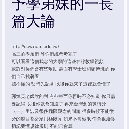
予學弟妹的一長
篇大論
http://ocw.nctu.edu.tw/
高三的學弟們 等你們統考考完了
可以看看這個我念的大學的這些在線教學視頻
或許對你們會有些幫助 裏面有學士班和碩博班的 你
們自己挑著看
聽不懂的 暫時先記著 以後你就來了這裡就會懂了
郭焯英老師說的對 有些東西你暫時不必知道 你只需
要記得 以後你就會知道了 再來台灣念的微積分
（一）里涉及很多極限觀念的問題 很多時候不能微
分的題目都必須用極限算 如果不會極限 你會很淒慘
切記要懂規律規則 不能只會算