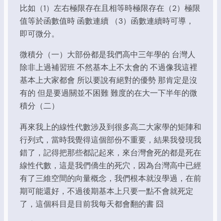
比如（1）左右極限存在且相等時極限存在（2）極限
值等於函數值時 函數連續 （3）函數連續時可導，
即可微分。
微積分（一）大部份都是我們高中三年學的 台灣人
除非上過補習班 不然基本上不太會的 不過像我這裡
基本上大家都會 所以要說有絕對的優勢 那肯定是沒
有的 但是要過關並不困難 難度的在大一下半年的微
積分（二）
再來我上的線性代數涉及到很多高二大家學的矩陣和
行列式，當時我覺得這個部份不重要，結果我發現我
錯了，記得把那些都記起來，來台灣會死的都是死在
線性代數，這是我們僑生的死穴，因為台灣高中已經
有了三維空間的向量概念，我們根本就沒學過，在前
期可能還好，不過後期基本上只要一點不會就死定
了，這個科目是目前我每天都會翻的書 囧