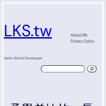
Skip
to
content
LKS.tw
About Me
Privacy Policy
Hello World Developer
Search