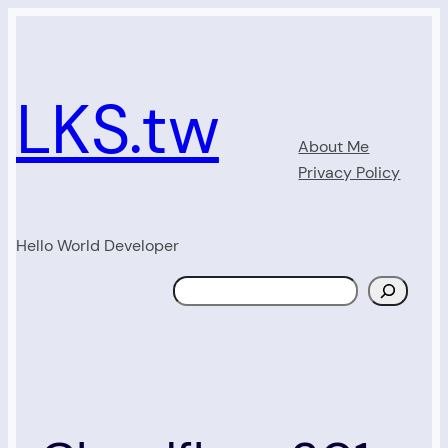
Skip
to
content
LKS.tw
About Me
Privacy Policy
Hello World Developer
Search