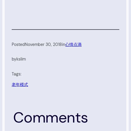
Posted
November 30, 2018
in
心情点滴
by
kslim
Tags:
老年模式
Comments