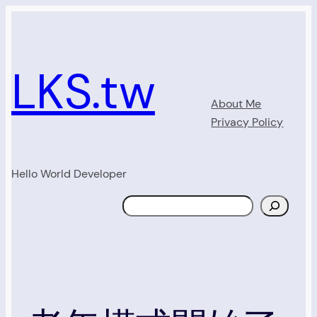
Skip
to
content
LKS.tw
About Me
Privacy Policy
Hello World Developer
Search