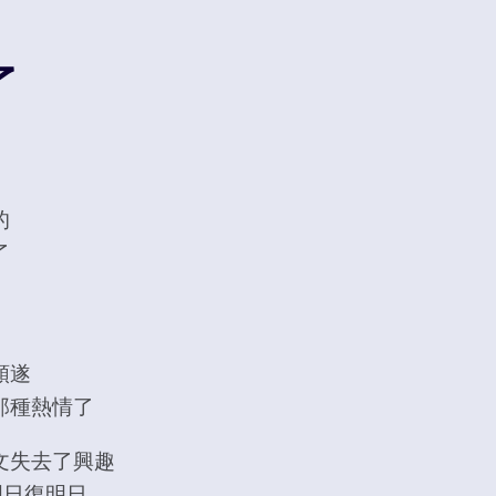
了
的
了
順遂
那種熱情了
文失去了興趣
 明日復明日