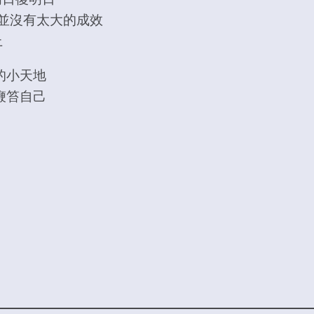
 並沒有太大的成效
上
的小天地
鞭笞自己