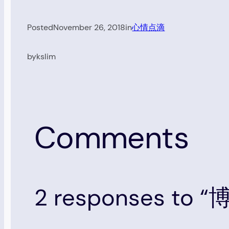
Posted
November 26, 2018
in
心情点滴
by
kslim
Comments
2 responses t