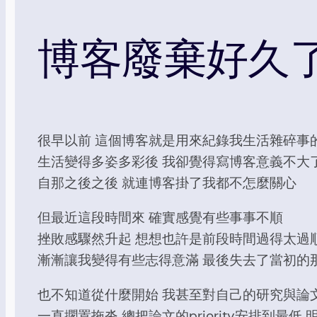
博客廢棄好久
很早以前 這個博客就是用來紀錄我生活雜碎事
生活變得多姿多彩後 我卻覺得寫博客意義不大
自那之後之後 就連博客掛了我都不怎麼關心
但最近這段時間來 確實感覺有些事事不順
挫敗感驟然升起 想想也許是前段時間過得太過
漸漸讓我變得有些志得意滿 最後失去了當初的
也不知道從什麼開始 我甚至對自己的研究與論
一直擱置拖沓 總把論文的priority安排到最低