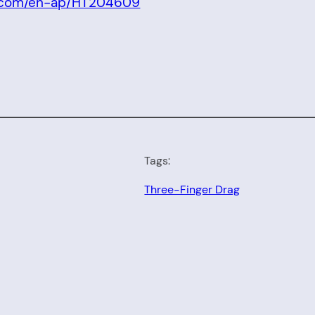
le.com/en-ap/HT204609
Tags:
Three-Finger Drag