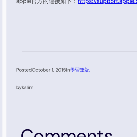
apple官方的連接如下：
https://support.app
Posted
October 1, 2015
in
學習筆記
by
kslim
Comments