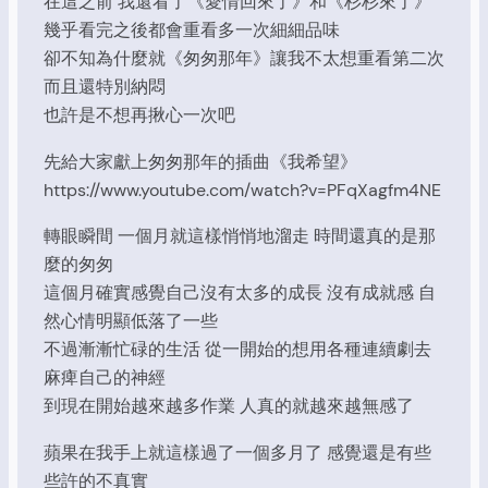
在這之前 我還看了《愛情回來了》和《杉杉來了》
幾乎看完之後都會重看多一次細細品味
卻不知為什麼就《匆匆那年》讓我不太想重看第二次
而且還特別納悶
也許是不想再揪心一次吧
先給大家獻上匆匆那年的插曲《我希望》
https://www.youtube.com/watch?v=PFqXagfm4NE
轉眼瞬間 一個月就這樣悄悄地溜走 時間還真的是那
麼的匆匆
這個月確實感覺自己沒有太多的成長 沒有成就感 自
然心情明顯低落了一些
不過漸漸忙碌的生活 從一開始的想用各種連續劇去
麻痺自己的神經
到現在開始越來越多作業 人真的就越來越無感了
蘋果在我手上就這樣過了一個多月了 感覺還是有些
些許的不真實