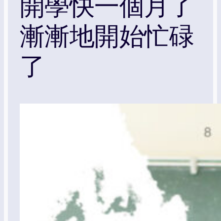
開學快一個月了
漸漸地開始忙碌
了