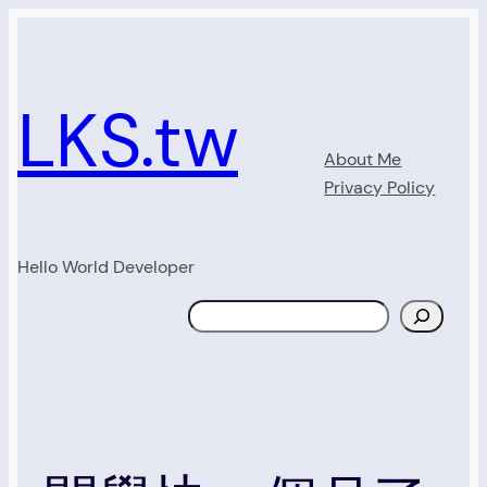
Skip
to
content
LKS.tw
About Me
Privacy Policy
Hello World Developer
Search