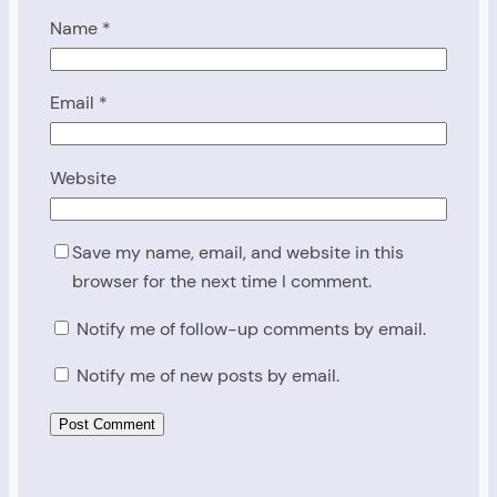
Name
*
Email
*
Website
Save my name, email, and website in this
browser for the next time I comment.
Notify me of follow-up comments by email.
Notify me of new posts by email.