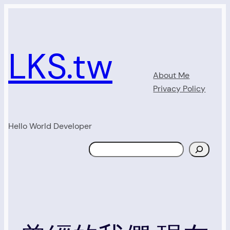
Skip
to
content
LKS.tw
About Me
Privacy Policy
Hello World Developer
Search