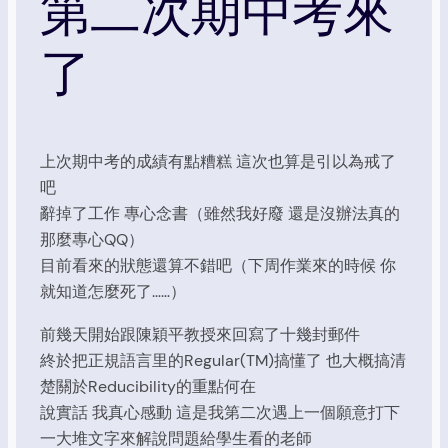
第二次期中考來
了
上次期中考的成績有點糟糕 這次也算是引以為戒了
吧
辭掉了工作 專心念書（雖然我好廢 還是沒辦法真的
那麼專心QQ）
目前看來的狀態還算不錯吧（下周作業來的時候 你
就知道怎麼死了……）
前幾天開始跟陳穎平教授來回寫了十幾封郵件
終於把正規語言里的Regular(TM)搞懂了 也大概搞清
楚關於Reducibility的重點何在
說實話 我真心感動 這是我第二次遇上一個願意打下
一大堆文字來解說問題給學生看的老師