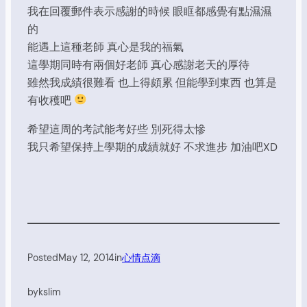
我在回覆郵件表示感謝的時候 眼眶都感覺有點濕濕
的
能遇上這種老師 真心是我的福氣
這學期同時有兩個好老師 真心感謝老天的厚待
雖然我成績很難看 也上得頗累 但能學到東西 也算是
有收穫吧
希望這周的考試能考好些 別死得太慘
我只希望保持上學期的成績就好 不求進步 加油吧XD
Posted
May 12, 2014
in
心情点滴
by
kslim