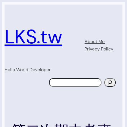
Skip
to
content
LKS.tw
About Me
Privacy Policy
Hello World Developer
Search