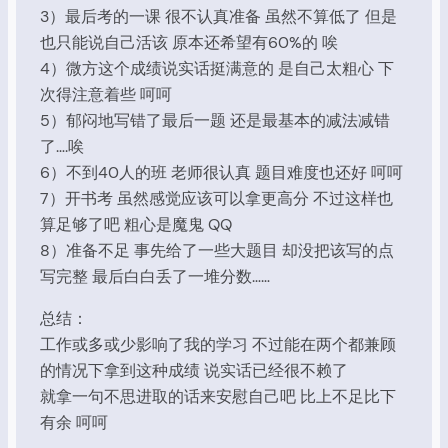
3）最后考的一课 很不认真准备 虽然不算低了 但是
也只能说自己活该 原本还希望有60%的 唉
4）微方这个成绩说实话挺满意的 是自己太粗心 下
次得注意着些 呵呵
5）郁闷地写错了最后一题 还是最基本的减法减错
了….唉
6）不到40人的班 老师很认真 题目难度也还好 呵呵
7）开书考 虽然感觉应该可以拿更高分 不过这样也
算足够了吧 粗心是魔鬼 QQ
8）准备不足 事先给了一些大题目 却没把该写的点
写完整 最后白白丢了一堆分数……
总结：
工作或多或少影响了我的学习 不过能在两个都兼顾
的情况下拿到这种成绩 说实话已经很不赖了
就拿一句不思进取的话来安慰自己吧 比上不足比下
有余 呵呵