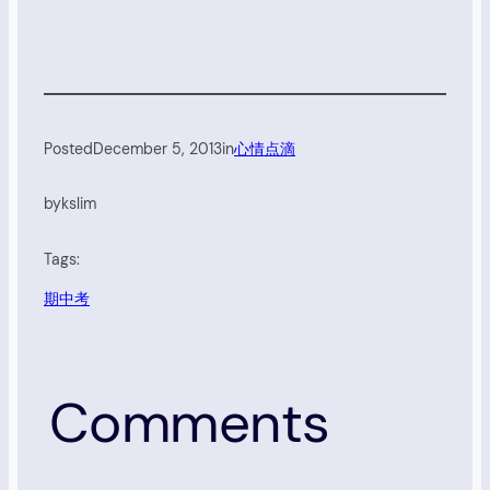
Posted
December 5, 2013
in
心情点滴
by
kslim
Tags:
期中考
Comments