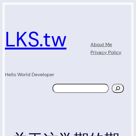
Skip
to
content
LKS.tw
About Me
Privacy Policy
Hello World Developer
Search