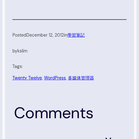
Posted
December 12, 2012
in
學習筆記
by
kslim
Tags:
Twenty Twelve
, 
WordPress
, 
多媒体管理器
Comments