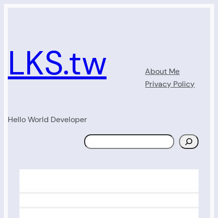
Skip
to
content
LKS.tw
About Me
Privacy Policy
Hello World Developer
Search