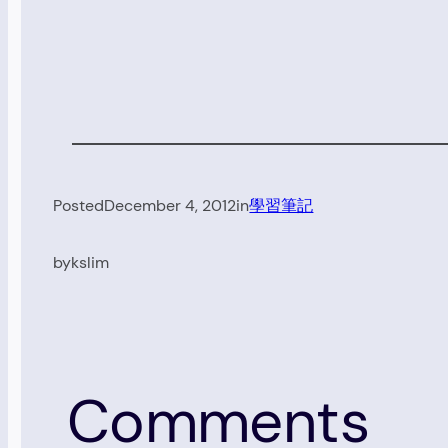
Posted
December 4, 2012
in
學習筆記
by
kslim
Comments