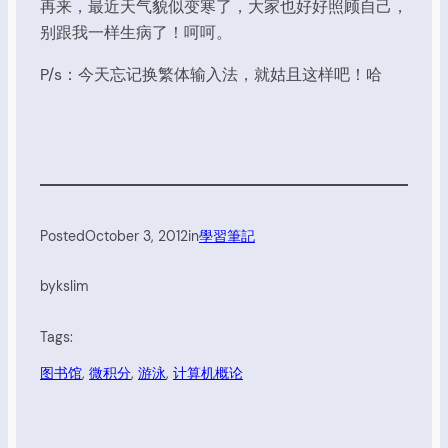
再来，最近天气貌似变寒了，大家也好好照顾自己，
别跟我一样生病了！呵呵。
P/s：今天忘记换繁体输入法，就姑且这样吧！哈
Posted
October 3, 2012
in
學習筆記
by
kslim
Tags:
图书馆
, 
微积分
, 
游泳
, 
计算机概论