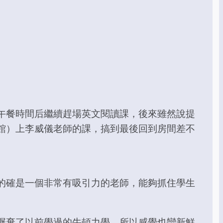
午餐時間后繼續趕場英文閱讀課，後來雖然說提
館）上李威儀老師的課，搞到最後回到房間差不
的確是一個非常有吸引力的老師，能夠抓住學生
摒棄了以前學過的牛頓力學，所以感覺也蠻新鮮