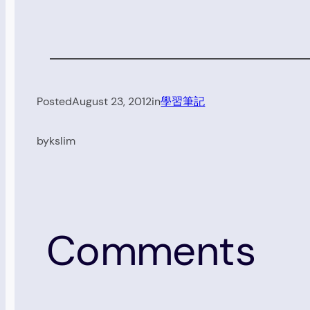
Posted
August 23, 2012
in
學習筆記
by
kslim
Comments