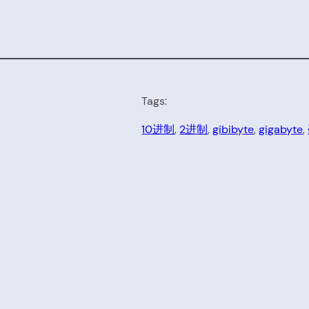
Tags:
10进制
, 
2进制
, 
gibibyte
, 
gigabyte
, 