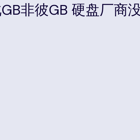
to “此GB非彼GB 硬盘厂商