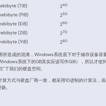
40
tebibyte (TiB)
2
50
pebibyte (PiB)
2
60
exbibyte (EiB)
2
70
zebibyte (ZiB)
2
80
yobibyte (YiB)
2
误用所造成的混淆，Windows系统底下对于储存设备
ndows系统下的GB其实应该写作GiB），所以才使
吃”了我们的硬盘空间。
的计算方式与硬盘厂商一致，都采用10进制的计算法，
赞扬。