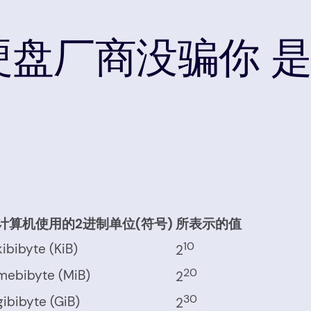
硬盘厂商没骗你 是W
计算机使用的2进制单位(符号)
所表示的值
10
kibibyte (KiB)
2
20
mebibyte (MiB)
2
30
gibibyte (GiB)
2