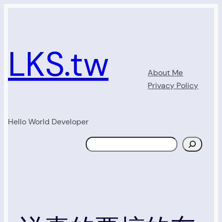
Skip
to
content
LKS.tw
About Me
Privacy Policy
Hello World Developer
Search