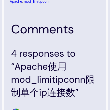
Apache
, 
mod_limitipconn
Comments
4 responses to
“Apache使用
mod_limitipconn限
制单个ip连接数”