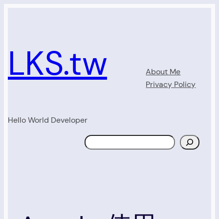
Skip
to
content
LKS.tw
About Me
Privacy Policy
Hello World Developer
Search