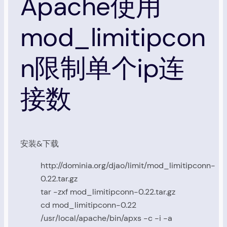
Apache使用
mod_limitipcon
n限制单个ip连
接数
安装&下载
http://dominia.org/djao/limit/mod_limitipconn-
0.22.tar.gz
tar -zxf mod_limitipconn-0.22.tar.gz
cd mod_limitipconn-0.22
/usr/local/apache/bin/apxs -c -i -a