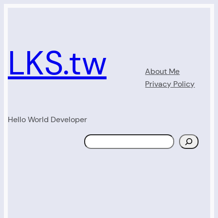
Skip
to
content
LKS.tw
About Me
Privacy Policy
Hello World Developer
Search