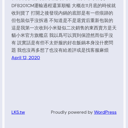
DFB201CM運輸過程還算順暢 大概在11月底的時候就
收到貨了 打開之後發現内鍋的底部是有一些痕跡的
但包裝似乎沒拆過 不知道是不是退貨后重新包裝的
這是我第一次收到小米疑似二次銷售的東西賣方是天
貓小米官方旗艦店 我以爲可以買到保證然而似乎沒
有 説實話是有些不太舒服的好在飯鍋本身沒什麽問
題 我也沒再多想了也沒有給差評或是找客服麻煩
April 12, 2020
LKS.tw
Proudly powered by
WordPress